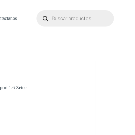
Búsqueda
de
tactanos
productos
port 1.6 Zetec