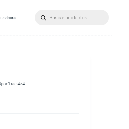
Búsqueda
de
tactanos
productos
Spor Trac 4×4