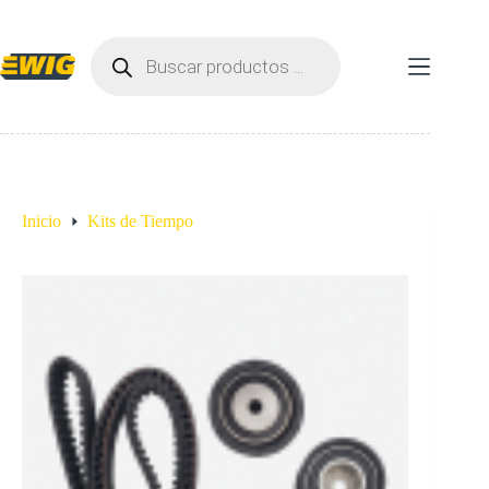
Saltar
al
Búsqueda
contenido
de
productos
Inicio
Kits de Tiempo