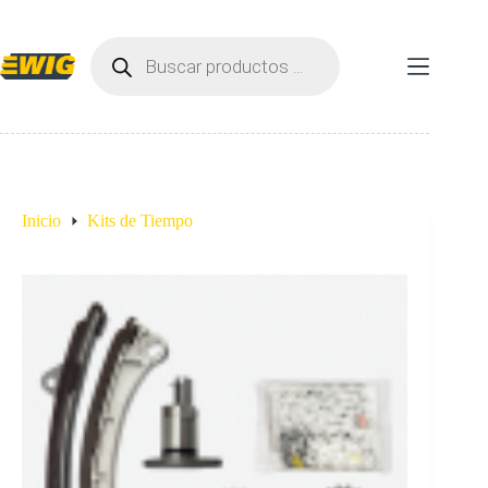
Saltar
al
Búsqueda
contenido
de
productos
Inicio
Kits de Tiempo