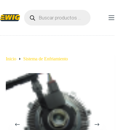
Saltar
al
Búsqueda
contenido
de
productos
Inicio
Sistema de Enfriamiento