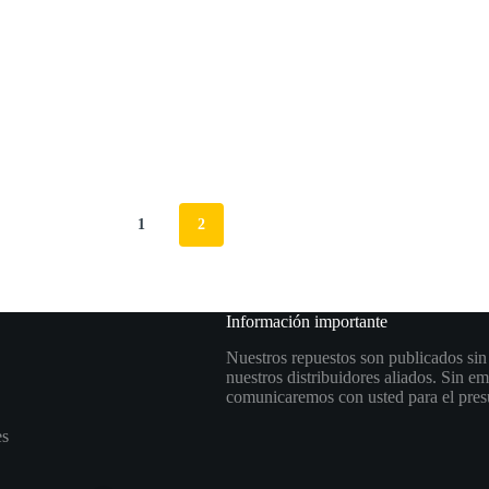
1
2
S
Información importante
Nuestros repuestos son publicados sin
nuestros distribuidores aliados. Sin 
comunicaremos con usted para el pres
es