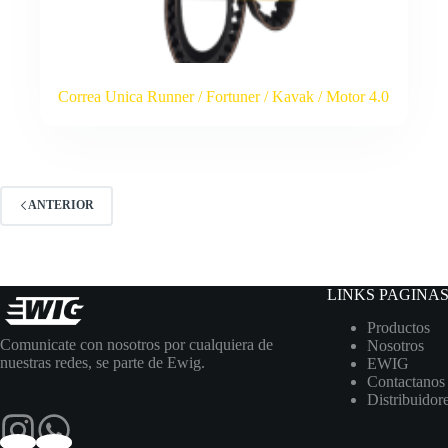
Correa Unica Runner / Fortuner / Kavak / Motor 4.0
ANTERIOR
LINKS PAGINA
Productos
Comunicate con nosotros por cualquiera de
Nosotros
nuestras redes, se parte de Ewig.
EWIG
Contactanos
Distribuidor